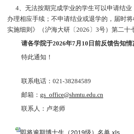
4、无法按期完成学业的学生可以申请结业
办理相应手续；不申请结业或退学的，届时将
实施细则》（沪海大研〔2026〕3号）第二
请各学院
于2026年
7
月
10
日前
反馈告知情
特此通知！
联系电话：021-38284589
邮箱：
gs_office@shmtu.edu.cn
联系人：卢老师
即将逾期博士生（2019级）名单.xls