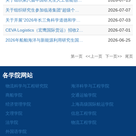
关于组织第八届中国研究生人工智能创新大赛的通知
2026-07-13
关于组织研究生参加临港集团“超级个体288行动·零界魔方”创业招募的通知
2026-07-07
关于开展“2026年长三角科学道德和学风建设论坛”活动征集的通知
2026-07-03
CEVA Logistics（宏鹰国际货运）招收2026年产教融合联合培养研究生
2026-07-01
2026年船舶海洋与新能源利用研究生国际暑期学校招生简章
2026-06-25
第一页
<<上一页
下一页>>
尾页
各学院网站
物流科学与工程研究院
海洋科学与工程学院
商船学院
交通运输学院
经济管理学院
上海高级国际航运学院
文理学院
信息工程学院
法学院
物流工程学院
外国语学院