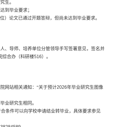
研究生。
未达到毕业要求
；
位）论文已通
过
开题答辩，但尚未达到毕业要求
。
本人、导师、培养单位分管领导手写签署意见，签名并
院
综合办
（科研楼
5
16
）。
院网站相关通知：“关于预计
2026
年毕业研究生图像
与毕业研究生相同。
符合条件可以向学校申请结业转毕业，具体要求参见
：
382845
89
。