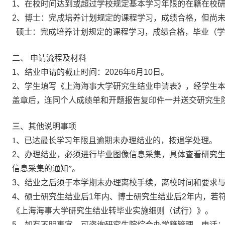
1
、
在校时间达到或超过学校规定基本学习年限的在籍在校
2
、
博士：
完成培养计划规定的课程学习，成绩合格，但尚
硕士：
完成培养计划规定的课程学习，成绩合格，毕业（学
二、 申请流程及材料
1
、
结业申请的截止时间：
202
6
年
6
月
10
日。
2
、
学生填写《上海海事大学研究生结业申请表》
，
经学生
盖章后，连同个人成绩单和开题报告复印件一并送交研究生
三、其他说明事项
1、已达最长学习年限且逾期未办理结业的，按退学处理。
2
、办理结业，必须进行毕业图像信息采集，具体查看研究生
信息采集的通知”。
3
、
结业之后须于本学期末办理离校手续，离校时间和要求
4
、
硕士研究生结业后
1
年内、博士研究生结业后
2
年内，若
《上海海事大学研究生结业转毕业实施细则（试行）》。
5
、
如有不明事宜，可咨询研究生院
综合办学籍管理
，电话