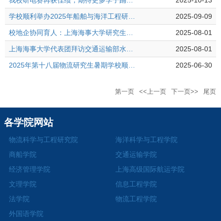
我校研电赛再获佳绩，期待更多学子踊跃挑战！
2025-10-13
学校顺利举办2025年船舶与海洋工程研究生暑期学校
2025-09-09
校地企协同育人：上海海事大学研究生走进通州湾标杆企业实践研学
2025-08-01
上海海事大学代表团拜访交通运输部水运科学研究院、规划研究院，共筑高级航运物流人才培养与长江经济带发展新高地
2025-08-01
2025年第十八届物流研究生暑期学校顺利举办
2025-06-30
第一页
<<上一页
下一页>>
尾页
各学院网站
物流科学与工程研究院
海洋科学与工程学院
商船学院
交通运输学院
经济管理学院
上海高级国际航运学院
文理学院
信息工程学院
法学院
物流工程学院
外国语学院