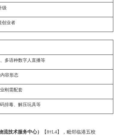
升级
境创业者
、多语种数字人直播等
沿内容形态
业刚需配套
码排毒、解压玩具等
物流技术服务中心）
【
8†L4
】，毗邻临港五校