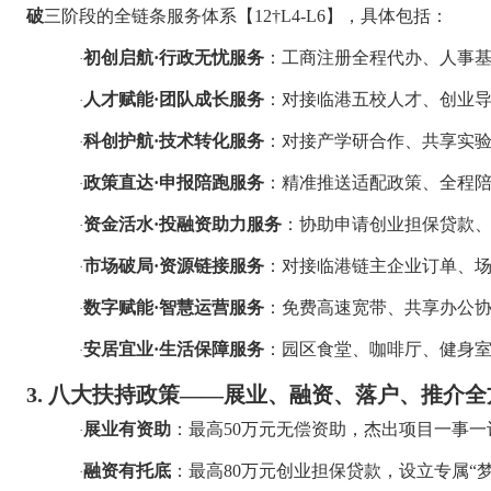
破
三阶段的全链条服务体系【
12†L4-L6
】，具体包括：
初创启航
·
行政无忧服务
：工商注册全程代办、人事
·
人才赋能
·
团队成长服务
：对接临港五校人才、创业
·
科创护航
·
技术转化服务
：对接产学研合作、共享实
·
政策直达
·
申报陪跑服务
：精准推送适配政策、全程
·
资金活水
·
投融资助力服务
：协助申请创业担保贷款
·
市场破局
·
资源链接服务
：对接临港链主企业订单、
·
数字赋能
·
智慧运营服务
：免费高速宽带、共享办公
·
安居宜业
·
生活保障服务
：园区食堂、咖啡厅、健身
·
3.
八大扶持政策
——
展业、融资、落户、推介全
展业有资助
：最高
50
万元无偿资助，杰出项目一事一
·
融资有托底
：最高
80
万元创业担保贷款，设立专属
“
·