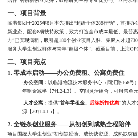
陪伴
”
的创新创业支持，鼓励研究生将专业优势与产业需求相
一、
项目背景
临港集团于
2025
年
8
月率先推出
“
超级个体
288
行动
”
，首推办
新业态、配套
8
项扶持政策，致力打造全市成本最低、最普惠
方
”
已实现满租，吸引超
180
个创业项目入驻、集聚人才超
730
服务大学生创业群体与青年
“
超级个体
”
。截至目前，上海
OP
二、
项目亮点
1.
零成本启动
——
办公免费租、公寓免费住
办公空间
：以临港物流技术服务中心（同汇路
168
号
·
年租金减半【
7†L2-L3
】。空间灵活组合，可租售单
人才公寓
：提供
“
首年零租金、
后续
折扣优惠
”
的人才
·
源【
20†L4-L5
】。
2.
全链条创业服务
——
从初创到成熟全程陪伴
项目围绕大学生创业
“
初创缺经验、成长缺资源、成熟缺突破