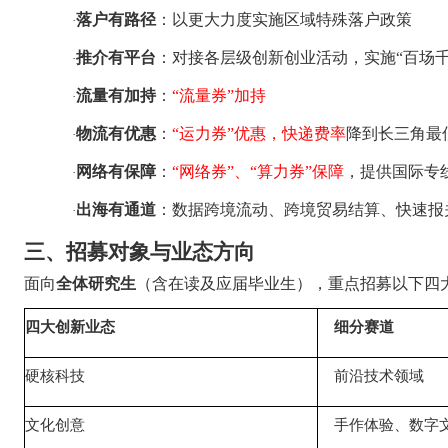
落户有路径
：以更大力度实施区域特殊落户政策
·
推介有平台
：对接各层级创新创业活动，实施
“
百场
·
流量有加持
：
“
流量券
”
加持
·
物流有优惠
：
“
运力券
”
优惠
，快递费率
降到长三角最
·
网络有保障
：
“
网络券
”
、
“
算力券
”
保障
，提供国际专
·
出海有通道
：数据跨境流动、跨境贸易结算、快速报
·
三、
招募对象与业态方向
面向
全体研究生
（含在读及应届毕业生），重点招募以下四
四大创新业态
细分赛道
硬核科技
前沿技术领域
文化创意
手作体验、数字