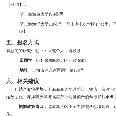
【
8†L3
】：
至上海海事大学仅
3
公里
·
至上海海洋大学
1.8
公里、至上海电机学院
1.4
公里、
·
L8
】
五、
报名方式
有意向的研究生创业团队或个人，请联系：
田同学
：
021-38298628 / 18645316501
·
地址
：上海市浦东新区同汇路
168
号
·
六、
相关建议
1.
结合专业优势
：上海海事大学以航运、物流、海洋为
运数字化、海洋科技等与临港产业高度契合的领域寻找创业
2.
把握政策窗口
：临港新片区正全力推进科创城建设，
策。