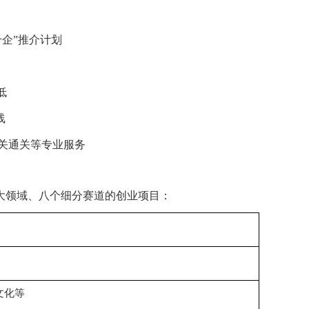
千企
”
推介计划
低
线
关通关等专业服务
大领域、八个细分赛道的创业项目：
文化等