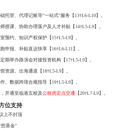
基础托管、代理记账等
“
一站式
”
服务【
13†L6-L10
】。
导师授课、协助办理落户及人才补贴【
14†L5-L9
】。
验室预约、知识产权保护【
15†L5-L9
】。
陪跑申报、补贴直达快享【
16†L6-L11
】。
、定期举办路演会对接投资机构【
17†L5-L9
】。
场馆资源、出海通道【
18†L5-L9
】。
协作、数据跨境合规指导【
19†L5-L9
】。
室，开通至临港五校
及
公租房定点交通
【
20†L7-L9
】。
方位支持
议上不封顶
梦想基金
”