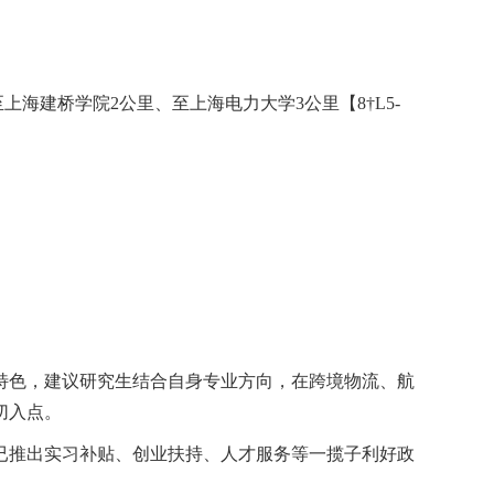
至上海建桥学院
2
公里、至上海电力大学
3
公里【
8†L5-
特色，建议研究生结合自身专业方向，在跨境物流、航
切入点。
已推出实习补贴、创业扶持、人才服务等一揽子利好政