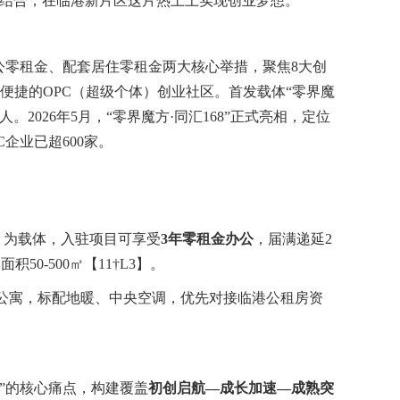
结合，在临港新片区这片热土上实现创业梦想。
公零租金、配套居住零租金两大核心举措，聚焦
8
大创
便捷的
OPC
（超级个体）创业社区。首发载体
“
零界魔
人。
2026
年
5
月，
“
零界魔方
·
同汇
168”
正式亮相，定位
C
企业已超
600
家。
）为载体，入驻项目可享受
3
年零租金办公
，届满递延
2
元面积
50-500
㎡【
11†L3
】。
公寓，标配地暖、中央空调，优先对接临港公租房资
”
的核心痛点，构建覆盖
初创启航
—
成长加速
—
成熟突