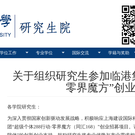
学位工作
专业学位
国际交流
学籍与奖助
关于组织研究生参加临港集
零界魔方”创
各学院研究生：
为深入贯彻国家创新驱动发展战略，积极响应上海建设国际
团
“
超级个体
288
行动
·
零界魔方（同汇
168
）
”
创业招募项目。