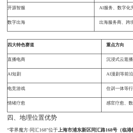
开源智服
AI服务、数字化
数字出海
出海服务商、跨
四大特色赛道
重点方向
直播电商
沉浸式云逛播
AI短剧
AI漫剧等前
电竞游戏
住训一体等行
情绪疗愈
感官疗愈、数
四、
地理位置优势
“
零界魔方
·
同汇
168”
位于
上海市浦东新区同汇路
168
号（临港