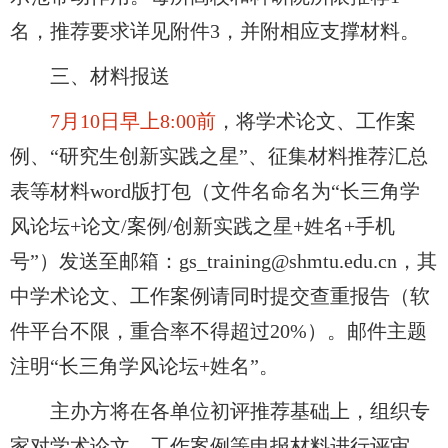
名，推荐要求详见附件
3
，并附相应支撑材料。
三、材料报送
7
月
10
日早上8:00前
，将
学术论文、工作案
例、
“
研究生创新实践之星
”
、征集材料推荐汇总
表等
材料
word
版打包
（文件名命名为“长三角学
风论坛
+
论文
/
案例
/
创新实践之星
+
姓名
+
手机
号”）发送至邮箱：
gs_training@shmtu.edu.cn
，其
中
学术论文、工作案例
请同时提交查重报告
（软
件平台不限
，重合率不得超过
20%
）。邮件主题
注明“长三角学风论坛
+
姓名”。
主办方将在各单位初评推荐基础上，组织专
家对学术论文、工作案例等申报材料进行评审。