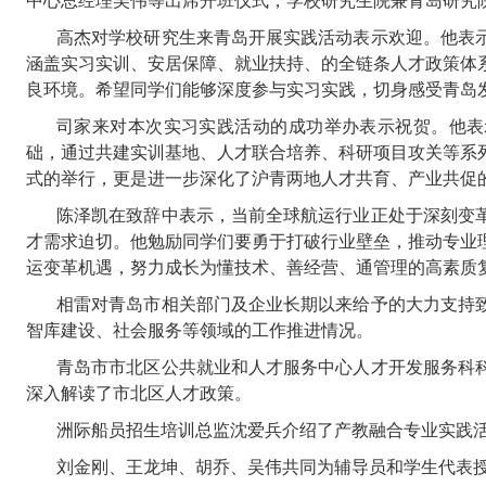
中心总经理吴伟等出席开班仪式，学校研究生院兼青岛研究
高杰对学校研究生来青岛开展实践活动表示欢迎。他表
涵盖实习实训、安居保障、就业扶持、的全链条人才政策体
良环境。希望同学们能够深度参与实习实践，切身感受青岛
司家来对本次实习实践活动的成功举办表示祝贺。他表
础，通过共建实训基地、人才联合培养、科研项目攻关等系
式的举行，更是进一步深化了沪青两地人才共育、产业共促
陈泽凯在致辞中表示，当前全球航运行业正处于深刻变
才需求迫切。他勉励同学们要勇于打破行业壁垒，推动专业
运变革机遇，努力成长为懂技术、善经营、通管理的高素质
相雷对青岛市相关部门及企业长期以来给予的大力支持
智库建设、社会服务等领域的工作推进情况。
青岛市市北区公共就业和人才服务中心人才开发服务科
深入解读了市北区人才政策。
洲际船员招生培训总监沈爱兵介绍了产教融合专业实践
刘金刚、王龙坤、胡乔、吴伟共同为辅导员和学生代表