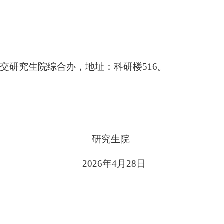
交研究生院综合办，地址：科研楼
516。
研究生院
202
6
年
4
月
28
日