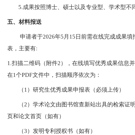
5.成果按照博士、硕士以及专业型、学术型不
五
、材料报送
申请者于
202
6
年
5
月
15
日前
需在线完成成果填
表
，
主要有
:
1.扫描二维码
（
附件
2
）
，在线填写优秀
成果信息
并
在
1个PDF文件中，扫描顺序依次为：
（
1）研究生优秀成果申报表（必须上传）
（
2）学术论文由图书馆查新站出具的检索证
页和论文首页（如有）
（
3）发明专利授权书（如有）