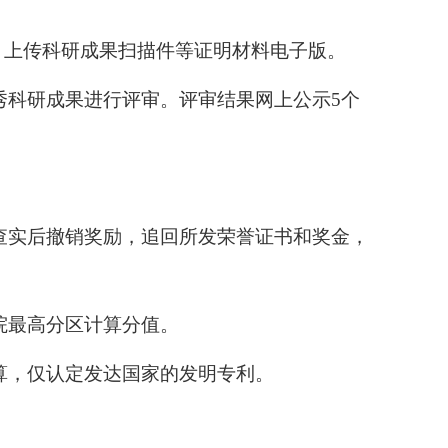
，
上传
科研成果
扫描件
等证明材料
电子版
。
秀科研成果进行评审。评审结果网上公示
5个
查实后撤销奖励，追回所发荣誉证书和奖金，
院
最高分区
计算分值。
算，仅认定发达国家的发明专利。