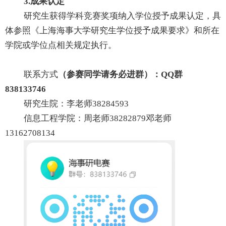
3.成果认定
研究生获得学科竞赛奖项纳入学位授予成果认定，具
体参照《上海海事大学研究生学位授予成果要求》和所在
学院或学位点相关规定执行。
联系方式
（参赛同学请务必进群）：QQ群
838133746
研究生院：李老师38284593
信息工程学院：周老师38282879邓老师
13162708134