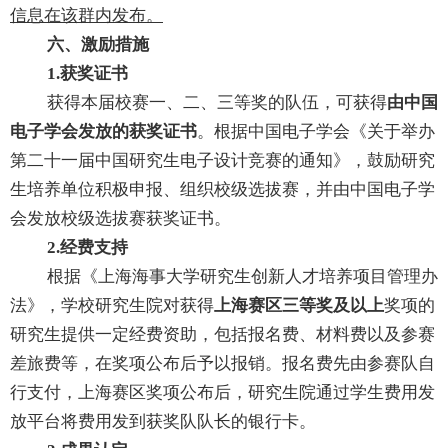
信息在该群内发布。
六、激励措施
1.获奖证书
获得本届校赛一、二、三等奖的队伍，可获得
由中国
电子学会发放的获奖证书
。根据中国电子学会《关于举办
第二十一届中国研究生电子设计竞赛的通知》，鼓励研究
生培养单位积极申报、组织校级选拔赛，并由中国电子学
会发放校级选拔赛获奖证书。
2.经费支持
根据《上海海事大学研究生创新人才培养项目管理办
法》，学校研究生院对获得
上海赛区三等奖及以上
奖项的
研究生提供一定经费资助，包括报名费、材料费以及参赛
差旅费等，在奖项公布后予以报销。报名费先由参赛队自
行支付，上海赛区奖项公布后，研究生院通过学生费用发
放平台将费用发到获奖队队长的银行卡。