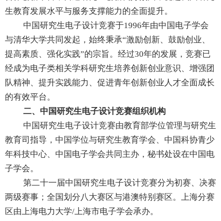
生教育发展水平与服务支撑能力的全面提升。
中国研究生电子设计竞赛于1996年由中国电子学会
与清华大学共同发起，始终秉承“激励创新、鼓励创业、
提高素质、强化实践”的宗旨。经过30年的发展，竞赛已
经成为电子类相关学科研究生培养创新创业意识、增强团
队精神、提升实践能力、促进青年创新创业人才全面成长
的有效平台。
二、中国研究生电子设计竞赛组织机构
中国研究生电子设计竞赛由教育部学位管理与研究生
教育司指导，中国学位与研究生教育学会、中国科协青少
年科技中心、中国电子学会共同主办，秘书处设在中国电
子学会。
第二十一届中国研究生电子设计竞赛分为初赛、决赛
两级赛事；全国划分八大赛区与港澳特别赛区。上海分赛
区由上海电力大学/上海市电子学会承办。