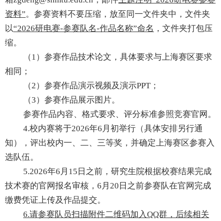
资料”
。参赛资料不要压缩，放至同一文件夹中，文件夹
以
“2026研电赛-参赛队名-作品名称”命名
，文件夹打包压
缩。
（1）参赛作品技术论文，具体要求与上海赛区要求
相同；
（2）参赛作品演示视频及演示PPT；
（3）参赛作品展示图片。
参赛作品内容、格式要求、评分标准参照竞赛官网。
4.校内赛将于2026年6月初举行（具体安排另行通
知），评出校内一、二、三等奖，并确定上海赛区参赛入
选队伍。
5.2026年6月15日之前，研究生院根据校赛结果完成
技术赛的官网报名审核，6月20日之前参赛队在官网完成
缴费凭证上传及作品提交。
6.请参赛队员扫描附件二维码加入QQ群，后续相关