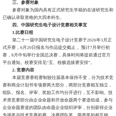
三、参赛对象
参赛对象为国内具有正式研究生学籍的在读研究生和
已确认录取资格的大四本科生。
四、中国研究生电子设计竞赛相关事宜
1.比赛日程
第二十一届中国研究生电子设计竞赛于2026年3月正
式开赛，6月20日报名与作品提交截止， 预计7月举行初
赛，8月中旬举行全国总决赛，具体时间将提前通过官方
平台通知。校赛安排见“五、校极选拔赛安排”。
2. 竞赛内容
本届竞赛赛程赛制较往届基本保持不变，分为技术竞
赛和商业计划书专项赛两大部分，两部分竞赛相互独立，
组队、报名、评审、奖励工作均分开进行，互不影响。技
术类竞赛部分由企业命题和开放命题两个赛道组成，参与
企业命题赛道的团队由命题企业组织评审，分别获得企业
专项奖与技术竞赛初赛、决赛团队奖，两类奖励相互独