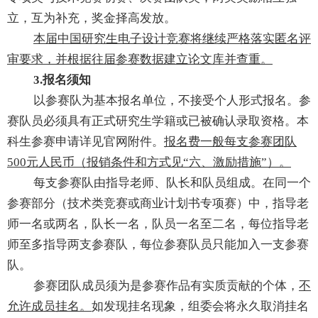
立，互为补充，奖金择高发放。
本届中国研究生电子设计竞赛将继续严格落实匿名评
审要求，并根据往届参赛数据建立论文库并查重。
3.报名须知
以参赛队为基本报名单位，不接受个人形式报名。参
赛队员必须具有正式研究生学籍或已被确认录取资格。本
科生参赛申请详见官网附件。
报名费一般每支参赛团队
500元人民币（报销条件和方式见“六、激励措施”）。
每支参赛队由指导老师、队长和队员组成。在同一个
参赛部分（技术类竞赛或商业计划书专项赛）中，指导老
师一名或两名，队长一名，队员一名至二名，每位指导老
师至多指导两支参赛队，每位参赛队员只能加入一支参赛
队。
参赛团队成员须为是参赛作品有实质贡献的个体，
不
允许成员挂名。
如发现挂名现象，组委会将永久取消挂名