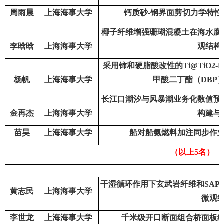
周雨晨
上海海事大学
钙质砂
-
钢界面剪切力学特性
椰子纤维增强珊瑚混凝土在海水腐
李晗晗
上海海事大学
观结构
采用铈和硬脂酸改性的
Ti@TiO2-
杨帆
上海海事大学
甲酸二丁酯（
DBP
长江口潮汐与风暴潮业务化数值预
金再杰
上海海事大学
构建与
苗昊
上海海事大学
船对船氨燃料加注同步作
（以上
5
名）
干湿循环作用下玄武岩纤维和
SAP
黄志民
上海海事大学
微观
李世龙
上海海事大学
千米级开口断面组合桥面板