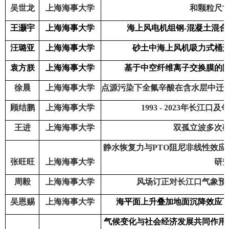
吴世龙
上海海事大学
和颗粒尺
王灏宇
上海海事大学
海上风电机组钢
-
混凝土混合
汪璐亚
上海海事大学
砂土中海上风机吸力式桶
袁方朕
上海海事大学
基于中空纤维离子交换膜的
徐晨
上海海事大学
点源污染下全氟辛酸在含水层中迁
顾结鹏
上海海事大学
1993 - 2023
年长江口及
王进
上海海事大学
双孤立波多次
静水恢复力与
PTO
阻尼非线性效应
张旺旺
上海海事大学
研
周毅
上海海事大学
风场订正对长江口气象预
吴恩赐
上海海事大学
海平面上升叠加地面沉降效应
气候变化与社会经济发展共同作用