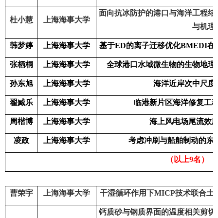
面向抗冰防护的港口与海洋工程结
杜小慧
上海海事大学
与机理
韩梦婷
上海海事大学
基于
ED
的离子迁移优化
BMEDI
在
张栖桐
上海海事大学
全球港口水域微生物的生物地理
孙东旭
上海海事大学
海洋近岸次中尺度
翟臧乐
上海海事大学
临港新片区海洋修复工
周楷博
上海海事大学
海上风电场尾流效
凌政
上海海事大学
考虑冲刷与船舶制动的东
（以上
9
名）
曹荣宇
上海海事大学
干湿循环作用下
MICP
技术联合土
钙质砂与钢质界面的温度相关剪切