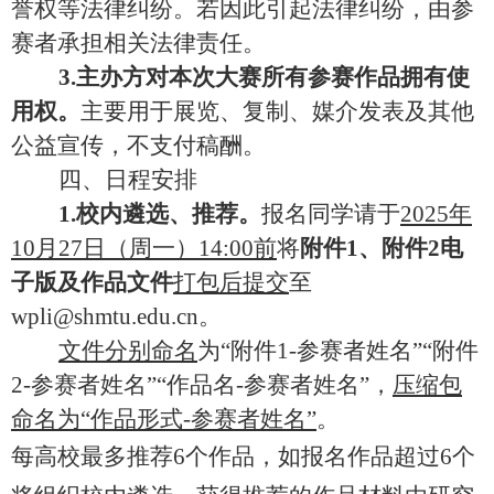
誉权等法律纠纷。
若因此引起法律纠纷，由参
赛者承担相关法律责任。
3.主办方对本次大赛所有参赛作品拥有使
用权
。
主要
用于展览、复制、媒介发表及其他
公益宣传，不支付稿酬。
四、
日程安排
1
.
校内遴选、推荐。
报名同学请于
2025
年
10
月
27
日（周一）
14:00
前
将
附件
1
、附件
2
电
子版及作品文件
打包后提交
至
wpli@shmtu.edu.cn
。
文件分别命名
为“附件
1-
参赛者姓名”“附件
2-
参赛者姓名”“作品名
-
参赛者姓名”，
压缩包
命名为“作品形式
-
参赛者姓名”
。
每高校最多推荐
6
个作品，如报名作品超过
6
个