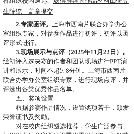
将组织校内遴选。
获得推荐的作品材料由研究
生院统一盖章提交
。
2
.专家
函评
。
上海市西南片联合办学办公
室组织专家，对参赛作品进行初评，初评以函
评形式进行。
3
.
现场展示与点评
（
2025年11月
2
2
日
）。
经初评入选决赛的作者和团队现场进行
P
PT
演
讲和展示，时间不超过
8
分钟。
上海市西南片
联合办学办公室组织专家，
进行现场点评，并
评选出
各类优秀作品名单。
五
、奖项设置
根据参赛作品情况，设置奖项若干，颁发
荣誉证书及奖励。
对在校内组织
遴选推荐
，学生
广泛
参与
、