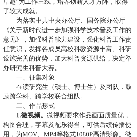
卓越”为工作主线，培养创新人才方阵，取得
了较大成就。
为落实中共中央办公厅、国务院办公厅
《关于新时代进一步加强科学技术普及工作的
意见》，加强科普能力建设，
强化科普工作责
任意识，发挥各成员高校科教资源丰富、科研
设施完善的优势，加大科普资源供给，决定举
办研究生科普大赛。
一、
征集对象
在读研究生（硕士、博士生）及团队，鼓
励跨学科、跨学校联合组队。
二、
作品
形式
1
.
微
视频。
微视频要求作品画面质量优，
构图合理，字幕及配乐得当，可供后续传播使
用，为
MOV
、
MP4
等格式
1080P
高清影像。微