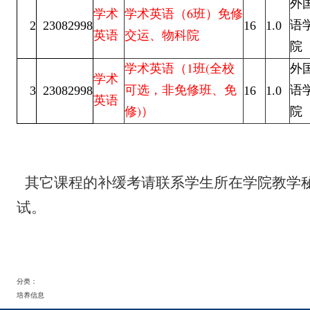
外
学术
学术英语（6班）免修
2
23082998
16
1.0
语
英语
交运、物科院
院
学术英语（1班(全校
外
学术
3
23082998
16
1.0
可选，非免修班、免
语
英语
修)）
院
其它课程的补缓考请联系学生所在学院教学
试。
分类：
培养信息