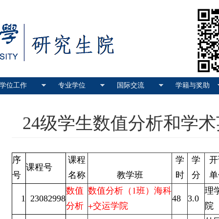
学位工作
专业学位
国际交流
学籍与奖助
24级学生数值分析和学
序
课程
学
学
开
课程号
号
名称
教学班
时
分
单
数值
数值分析（1班）海科
理
1
23082998
48
3.0
分析
+交运学院
院