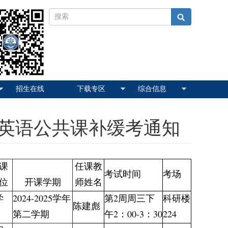
招生在线
下载专区
综合信息
术英语公共课补缓考通知
课
任课教
考试时间
考场
位
开课学期
师姓名
学
2024-2025学年
第2周周三下
科研楼
陈建彪
第二学期
午2：00-3：30
224