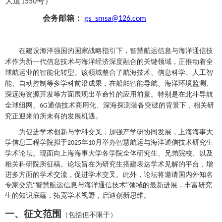
大道
号）
1550
会务邮箱：
gs_smsa@126.com
在建设海洋强国的国家战略指引下，智慧航运信息与海洋通信技
术作为新一代信息技术与海洋经济深度融合的关键领域，正推动着全
球航运业的智能化转型。该领域整合了航海技术、信息科学、人工智
能、自动控制等多学科前沿成果，在船舶智能导航、海洋环境监测、
深远海资源开发等方面展现出革命性的应用前景。特别是在北斗导航
全球组网、
通信技术商用化、深海探测装备突破的背景下，相关研
6G
究正迎来前所未有的发展机遇。
为促进学术创新与学科交叉，加强产学研协同发展，上海海事大
学
信息工程学院
拟于
年
月举办
智慧航运与海洋通信技术
研究生
2025
10
学术论坛。
现面向上海海事大学各学院全体研究生、兄弟院校、以及
相关科研院所征稿。论坛旨在为研究生搭建表达学术见解的平台，增
进多方面的学术交流，促进学术交叉。此外，论坛将邀请国内外知名
专家交流
“智慧航运信息与海洋通信技术”领域的最新进展，丰富研究
生的知识底蕴，拓宽学术视野，启迪创新思维。
一、征文范围
（包括但不限于）