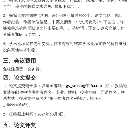
）稿件形式为中文或英文学术论文，排版统一采用
纸、宋体、小四
2
A4
号字，稿件的版式要求详见 “模板下载”。；
）每篇论文的篇幅
含图、表
一般不超过
字。论文包括：题目，
3
(
)
7000
作者姓名，作者单位信息，中英文摘要（中文摘要为
字左右，能
250
够完整准确的反映论文的主要信息）、关键词，正文，参考文献，作
者简介和
地址；
E-mail
）学术论坛旨在内部交流，作者有权将被本学术论坛接收的稿件继续
4
投向其他学术刊物。
三
、会议费用
免收注册费、会务费。
四、论文提交
）论文提交电子版：发送至邮箱：
gs_smsa@126.com
注：
投稿论
1
(
文请在
邮件中
注明作者姓名、专业、性别、投稿方向、导师姓名
，
联
系方式
；投稿文件命名为
第一作者
姓名
手机
，如
张三
“
+
”
。
_18655136167)
）征稿截止时间：
年
月
日。
2
202
4
10
8
五、论文评奖