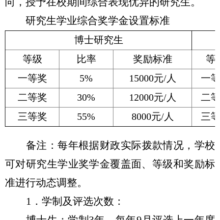
向，授予在校期间综合表现优异的研究生。
研究生学业综合奖学金设置标准
博士研究生
等级
比率
奖励标准
等
一等奖
5%
15000
元/人
一
二等奖
30%
12000
元/人
二
三等奖
55%
8000
元/人
三
备注：每年根据财政实际拨款情况，学校
可对研究生学业奖学金覆盖面、等级和奖励标
准进行动态调整。
1
．学制及评选次数：