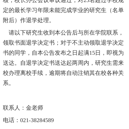
核，校长办公会议审议通过，对
25
名超过学校规
定的最长学习
年
限
未
能
完成学业
的研究生（名单
附后）作退学处理。
请以下研究生收到本公告后与所在学院联系，
领取书面退学决定书；对于不主动领取退学决定
书的同学，自本公告发布之日起满
15
日，即视为
送达。自退学决定
书
送达起两周内，研究生需来
校办理离校手续，逾期将自动注销其在校各种关
系。
联系人：
金
老师
电话：
021-382845
89