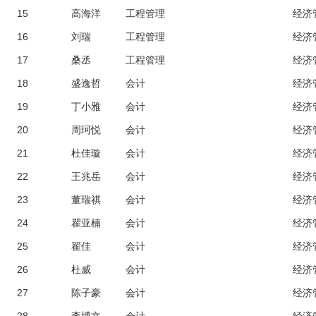
15
高海洋
工程管理
经济
16
刘瑞
工程管理
经济
17
桑丞
工程管理
经济
18
盛逸哲
会计
经济
19
丁小雅
会计
经济
20
周珂悦
会计
经济
21
杜佳璇
会计
经济
22
王兆岳
会计
经济
23
董瑞祺
会计
经济
24
瞿亚楠
会计
经济
25
翟佳
会计
经济
26
杜威
会计
经济
27
陈子豪
会计
经济