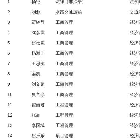
1
杨艳
法律（非法学）
法学
2
刘源
水路交通运输
交通
3
贾晓辉
工商管理
经济
4
沈彦霖
工商管理
经济
5
赵松毓
工商管理
经济
6
杨海丰
工商管理
经济
7
王思源
工商管理
经济
8
梁凯
工商管理
经济
9
刘文超
工商管理
经济
10
夏言冰
工商管理
经济
11
翟丽君
工程管理
经济
12
张晶
工程管理
经济
13
李国城
工程管理
经济
14
赵乐乐
项目管理
经济