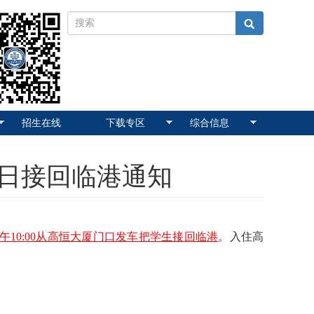
招生在线
下载专区
综合信息
1日接回临港通知
午
10:00
从高恒大厦门口发车
把学生接回临港
。入住高
。