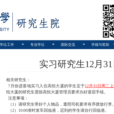
学位工作
专业学位
国际交流
学籍与奖助
实习研究生12月3
相关研究生：
7
月份
进基地实习入住高恒大厦的学生定于
12
月
31
日
周
二
上
恒大厦的研究生需按高恒大厦管理员要求办好退宿手续。
注意事项：
（
1
）请研究生带好个人物品，遵照司机要求有序摆放行李
（
2
）
10:00
准时发车回临港，迟到的学生请自行回临港。