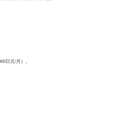
000
日元
/
月）。
）