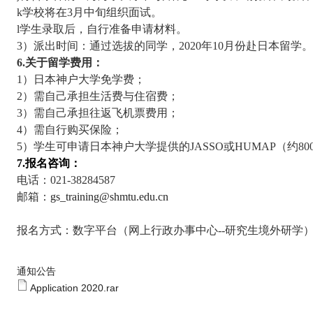
k
学校将在
3
月中旬组织面试。
l
学生录取后，自行准备申请材料。
3
）派出时间：通过选拔的同学，
2020
年
10
月份赴日本留学。
6.
关于留学费用：
1
）日本神户大学免学费；
2
）需自己承担生活费与住宿费；
3
）需自己承担往返飞机票费用；
4
）需自行购买保险；
5
）学生可申请日本神户大学提供的
JASSO
或
HUMAP
（约
80
7.
报名
咨询
：
电话：
021-38284587
邮箱：
gs_training@shmtu.edu.cn
报名方式：数字平台（网上行政办事中心--研究生境外研学
通知公告
Application 2020.rar