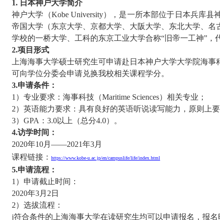
1.
日本神户大学简介
神户大学（
Kobe University
），是一所本部位于日本兵库县
帝国大学（东京大学、京都大学、大阪大学、东北大学、名
学校的一桥大学、工科的东京工业大学合称“旧帝一工神”，
2.
项目形式
上海海事大学硕士研究生可申请赴日本神户大学大学院海事
可
向学位分委会申请
兑换我校相关课程学分。
3.
申请条件：
1
）专业要求：海事科技（
Maritime Sciences
）相关专业；
2
）英语能力要求：具有良好的英语听说读写能力，原则上要
3
）
GPA
：
3.0
以上（总分
4.0
）。
4.
访学时间：
2020
年
10
月——
2021
年
3
月
课程链接：
https://www.kobe-u.ac.jp/en/campuslife/life/index.html
5.
申请流程：
1
）申请截止时间：
2020
年
3
月
2
日
2
）选拔流程：
j
符合条件的上海海事大学在读研究生均可以申请报名，报名