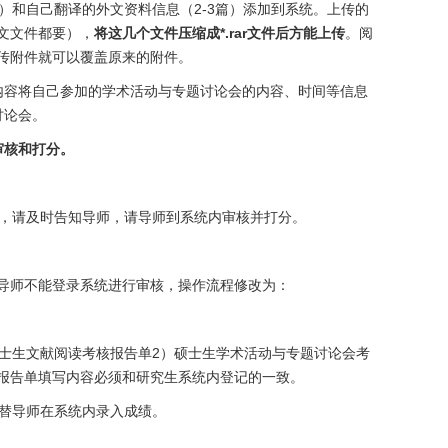
）和自己翻译的外文资料信息（2-3篇）添加到系统。上传的
文文件都要），
将这几个文件压缩成
*.rar
文件后方能上传
。
阅
传附件就可以覆盖原来的附件。
内容将自己参加的学术活动与专题讨论会的内容、时间等信息
讨论会。
审核和打分。
后，请及时告知导师，请导师到系统内审核并打分。
导师不能登录系统进行审核，操作流程修改为：
硕士生文献阅读考核报告单2）硕士生学术活动与专题讨论会考
报告单填写内容必须和研究生系统内登记的一致。
代替导师在系统内录入成绩。