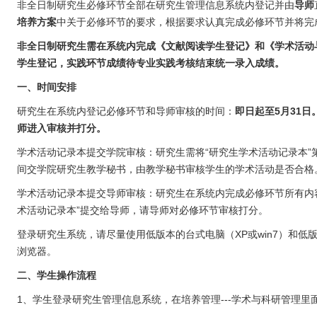
非全日制研究生必修环节全部在研究生管理信息系统内登记并由
导师
培养方案
中关于必修环节的要求，根据要求认真完成必修环节并将完
非全日制研究生需在系统内完成《文献阅读学生登记》和《学术活动
学生登记，实践环节成绩待专业实践考核结束统一录入成绩。
一、时间安排
研究生在系统内登记必修环节和导师审核的时间：
即日起至
5
月
3
1
日
师进入审核并打分。
学术活动记录本提交学院审核：研究生需将“研究生学术活动记录本”第
间交学院研究生教学秘书，由教学秘书审核学生的学术活动是否合格
学术活动记录本提交导师审核：研究生在系统内完成必修环节所有内容
术活动记录本”提交给导师，请导师对必修环节审核打分。
登录研究生系统，请尽量使用
低版本的台式电脑（XP或win7）和低
浏览器。
二、学生操作流程
1、学生登录研究生管理信息系统，在培养管理---学术与科研管理里