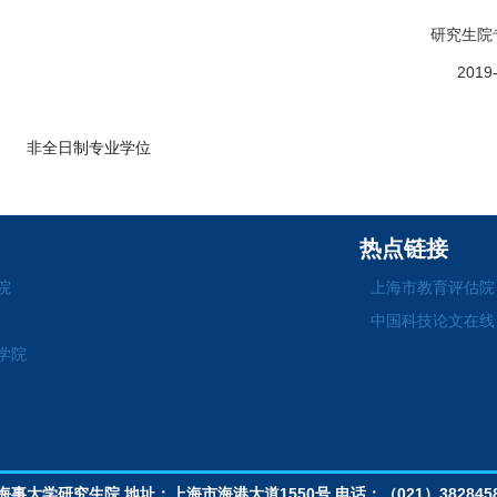
研究生院专业学
2019-03-2
非全日制专业学位
热点链接
院
上海市教育评估院
中国科技论文在线
学院
海海事大学研究生院
地址：上海市海港大道1550号
电话：（021）382845