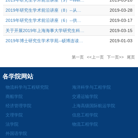
2019年研究生学术前沿讲座（9）--Weighted estimation of conditional mean function with truncated, censored and dependent data
2019-03-28
2019年研究生学术前沿讲座（8）--从外交官视角看外语专业的发展
2019-03-28
2019年研究生学术前沿讲座（6）--供应链管理的源头——战略采购
2019-03-17
关于开展2019年上海海事大学研究生科学道德和学风建设征文活动的通知
2019-03-15
2019年博士研究生学术学苑--硕博连读（本硕博连读）学术交流专场
2019-01-03
第一页
<<上一页
下一页>>
尾页
各学院网站
物流科学与工程研究院
海洋科学与工程学院
商船学院
交通运输学院
经济管理学院
上海高级国际航运学院
文理学院
信息工程学院
法学院
物流工程学院
外国语学院