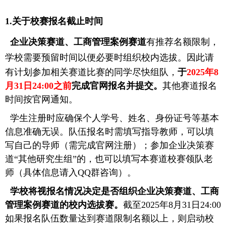
1.关于校赛报名截止时间
企业决策赛道
、
工商管理案例赛道
有推荐名额限制，
学校需要预留时间以便必要时组织校内选拔。
因此请
有计划参加相关赛道比赛的同学尽快组队，
于
2025年8
月31日24:00之前
完成官网报名并提交。
其他赛道报名
时间按官网通知。
学生
注册时
应确保个人学号、姓名、身份证号等基本
信息准确无误。队伍
报名时需填写
指导教师，可以填
写自己的导师（需完成官网注册）；参加企业决策赛
道
“
其他研究生组”
的，也可以填写本赛道校赛领队老
师（具体信息请入QQ群咨询）。
学校将视报名情况决定是否组织
企业决策赛道
、
工商
管理案例赛道
的校内选拔赛。
截至2025年
8
月31日24:00
如果
报名队伍数量达到赛道限制名额
以上，则
启动
校