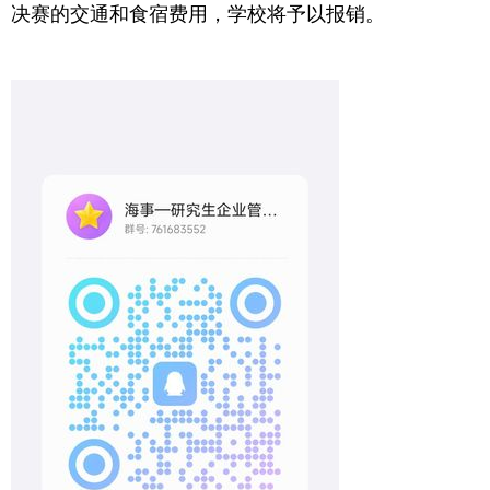
决赛的交通和食宿费用，学校将予以报销。