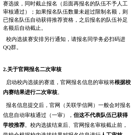
赛选拔，同时截止报名（后面再报名的队伍不予人工
审核通过
）
；如果报名队伍数量未超过限制名额
，则
已报名队伍自动获得推荐资格，之后报名的队伍补足
名额后自动截止。
校内选拔赛安排另行通知，请报名同学务必扫码进
QQ群。
2.关于官网报名二次审核
启动校内选拔的赛道，官网报名信息的审核将
根据校
内赛结果进行二次审核
。
报名信息提交后，官网（关联学信网）一般
会对报名
信息
自动审核通过（一审），
但这不代表队伍已获得
学校推荐
。校内选拔结束后、官网报名审核截止前，